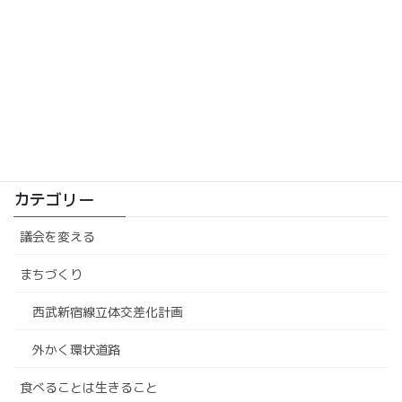
2026年7月28日
吉田健一区長と練馬の未来を語りました（動画）
2026年7月8日
カテゴリー
議会を変える
まちづくり
西武新宿線立体交差化計画
外かく環状道路
食べることは生きること