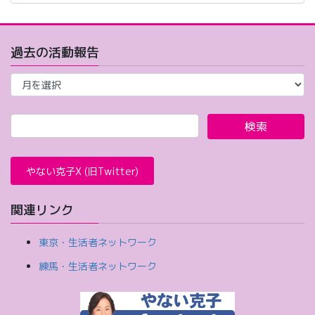
カ
イ
ブ
過去の活動報告
過
去
の
活
動
報
告
やない克子X (旧Twitter)
関連リンク
東京・生活者ネットワーク
練馬・生活者ネットワーク